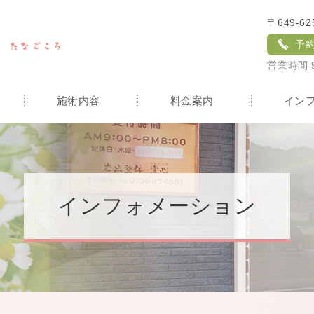
〒649-6
予
営業時間 9
施術内容
料金案内
イン
インフォメーション