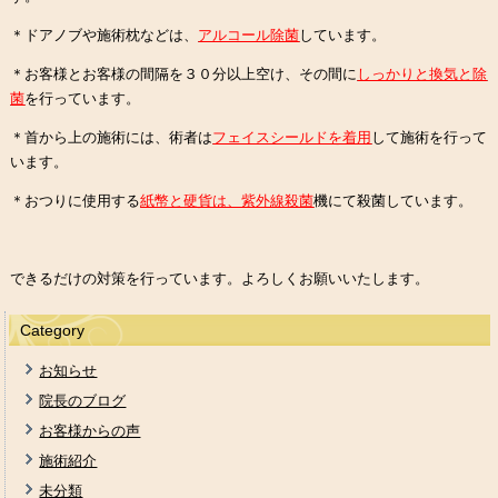
＊ドアノブや施術枕などは、
アルコール除菌
しています。
＊お客様とお客様の間隔を３０分以上空け、その間に
しっかりと換気と除
菌
を行っています。
＊首から上の施術には、術者は
フェイスシールドを着用
して施術を行って
います。
＊おつりに使用する
紙幣と硬貨は、紫外線殺菌
機にて殺菌しています。
できるだけの対策を行っています。よろしくお願いいたします。
Category
お知らせ
院長のブログ
お客様からの声
施術紹介
未分類