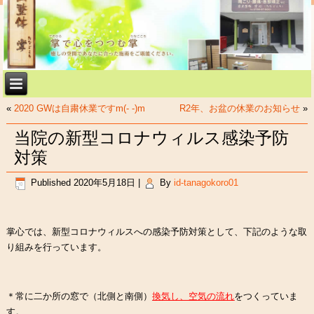
«
2020 GWは自粛休業ですm(- -)m
R2年、お盆の休業のお知らせ
»
当院の新型コロナウィルス感染予防
対策
Published
2020年5月18日
|
By
id-tanagokoro01
掌心では、新型コロナウィルスへの感染予防対策として、下記のような取
り組みを行っています。
＊常に二か所の窓で（北側と南側）
換気し、空気の流れ
をつくっていま
す。